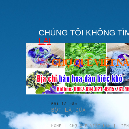
CHÚNG TÔI KHÔNG TÌ
LẠI
CHỢ QUÊ VIỆT N
BỘT
Bột lá cẩm
BỘT LÁ DỨA
HOME
|
CHỢ QUÊ VIỆT NAM
|
LIÊN