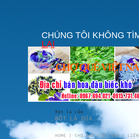
CHÚNG TÔI KHÔNG TÌ
LẠI
CHỢ QUÊ VIỆT N
BỘT
Bột lá cẩm
BỘT LÁ DỨA
HOME
|
CHỢ QUÊ VIỆT NAM
|
LIÊN